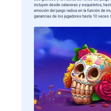
incluyen desde calaveras y esqueletos, hast
emoción del juego radica en la función de mu
ganancias de los jugadores hasta 10 veces su