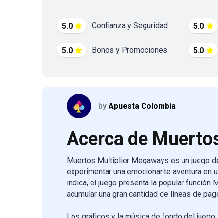
Confianza y Seguridad
5.0
5.0
Bonos y Promociones
5.0
5.0
by
Apuesta Colombia
Acerca de Muertos
Muertos Multiplier Megaways es un juego d
experimentar una emocionante aventura en u
indica, el juego presenta la popular función
acumular una gran cantidad de líneas de pag
Los gráficos y la música de fondo del juego