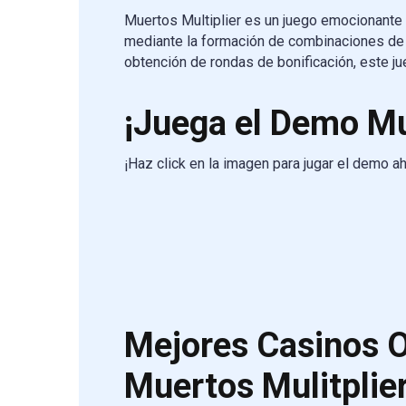
Muertos Multiplier es un juego emocionante 
mediante la formación de combinaciones de s
obtención de rondas de bonificación, este 
¡Juega el Demo Mu
¡Haz click en la imagen para jugar el demo a
Mejores Casinos O
Muertos Mulitplie