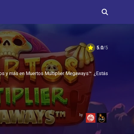
5.0
/5
untos y más en Muertos Multiplier Megaways™. ¿Estás
by