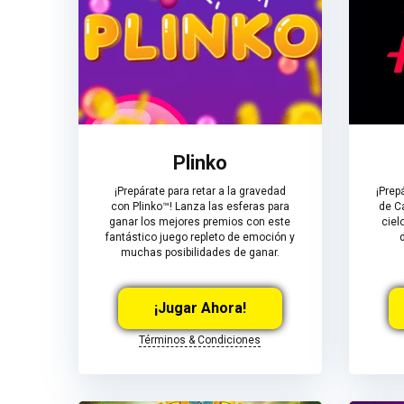
Plinko
¡Prepárate para retar a la gravedad
¡Prep
con Plinko™! Lanza las esferas para
de C
ganar los mejores premios con este
ciel
fantástico juego repleto de emoción y
muchas posibilidades de ganar.
¡Jugar Ahora!
Términos & Condiciones