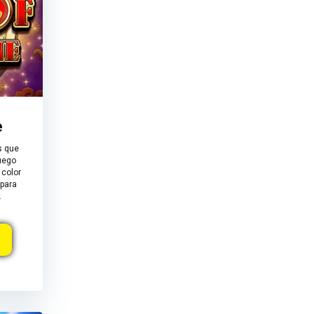
e
as que
uego
 color
 para
.