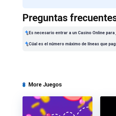
Preguntas frecuente
¿Es necesario entrar a un Casino Online para 
¿Cúal es el número máximo de líneas que pag
More Juegos