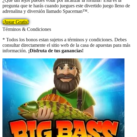
¿Qué tan lejos puedes volar por alcanzar la fortuna? Esta es la
pregunta que te harás cuando juegues este divertido juego lleno de
adrenalina y diversión llamado Spaceman™.
¡Jugar Gratis!
Términos & Condiciones
* Todos los bonos estan sujetos a términos y condiciones. Debes
consultar directamente el sitio web de la casa de apuestas para más
información.
¡Disfruta de tus ganancias!