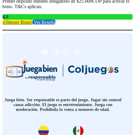
Primer depósito mínimo obligatorio de $25.000COP para activar el
bono. T&Cs aplican.
4.8
¡Obtener Bono!
Ver Reseña
Facebook
Instagram
https://wa.me/+573054141290
Twitch
Juega bien. Ser responsable es parte del juego. Jugar sin control
causa adicción. El juego es entretenimiento. Juega con
moderación. Prohibida la venta a menores de edad.