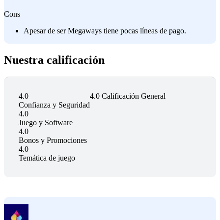
Cons
Apesar de ser Megaways tiene pocas líneas de pago.
Nuestra calificación
4.0
4.0
Calificación General
Confianza y Seguridad
4.0
Juego y Software
4.0
Bonos y Promociones
4.0
Temática de juego