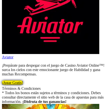
Aviator
¡Prepárate para despegar con el juego de Casino Aviator Online™!
surca los cielos con este emocionante juego de Habilidad y gana
muchas Recompensas.
¡Jugar Gratis!
Términos & Condiciones
* Todos los bonos están sujetos a términos y condiciones. Debes
consultar directamente el sitio web de la casa de apuestas para más
información.
¡Disfruta de tus ganancias!