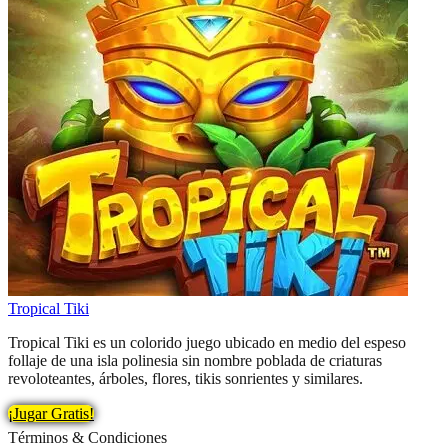
Tropical Tiki
Tropical Tiki es un colorido juego ubicado en medio del espeso
follaje de una isla polinesia sin nombre poblada de criaturas
revoloteantes, árboles, flores, tikis sonrientes y similares.
¡Jugar Gratis!
Términos & Condiciones