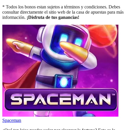
* Todos los bonos estan sujetos a términos y condiciones. Debes
consultar directamente el sitio web de la casa de apuestas para más
información.
¡Disfruta de tus ganancias!
Spaceman