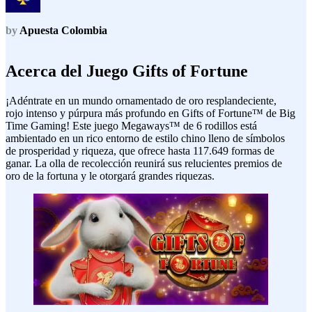
by
Apuesta Colombia
Acerca del Juego Gifts of Fortune
¡Adéntrate en un mundo ornamentado de oro resplandeciente,
rojo intenso y púrpura más profundo en Gifts of Fortune™ de Big
Time Gaming! Este
juego
Megaways™ de 6 rodillos está
ambientado en un rico entorno de estilo chino lleno de símbolos
de prosperidad y riqueza, que ofrece hasta 117.649 formas de
ganar. La olla de recolección reunirá sus relucientes premios de
oro de la fortuna y le otorgará grandes riquezas.