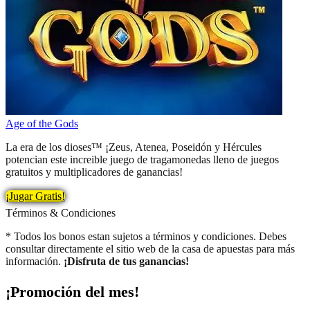
Age of the Gods
La era de los dioses™ ¡Zeus, Atenea, Poseidón y Hércules
potencian este increible juego de tragamonedas lleno de juegos
gratuitos y multiplicadores de ganancias!
¡Jugar Gratis!
Términos & Condiciones
* Todos los bonos estan sujetos a términos y condiciones. Debes
consultar directamente el sitio web de la casa de apuestas para más
información.
¡Disfruta de tus ganancias!
¡Promoción del mes!