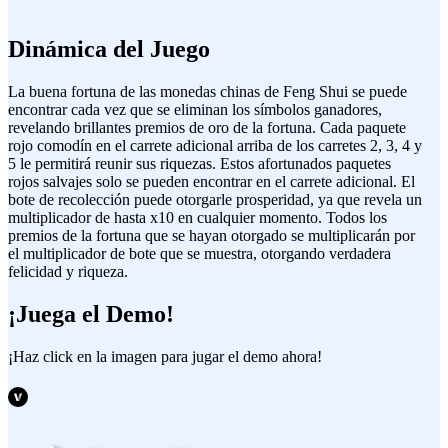
Dinámica del Juego
La buena fortuna de las monedas chinas de Feng Shui se puede
encontrar cada vez que se eliminan los símbolos ganadores,
revelando brillantes premios de oro de la fortuna. Cada paquete
rojo comodín en el carrete adicional arriba de los carretes 2, 3, 4 y
5 le permitirá reunir sus riquezas. Estos afortunados paquetes
rojos salvajes solo se pueden encontrar en el carrete adicional. El
bote de recolección puede otorgarle prosperidad, ya que revela un
multiplicador de hasta x10 en cualquier momento. Todos los
premios de la fortuna que se hayan otorgado se multiplicarán por
el multiplicador de bote que se muestra, otorgando verdadera
felicidad y riqueza.
¡Juega el Demo!
¡Haz click en la imagen para jugar el demo ahora!