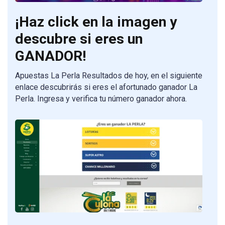
¡Haz click en la imagen y
descubre si eres un
GANADOR!
Apuestas La Perla Resultados de hoy, en el siguiente
enlace descubrirás si eres el afortunado ganador La
Perla. Ingresa y verifica tu número ganador ahora.