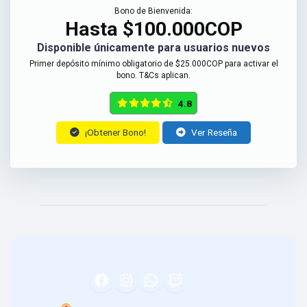
Bono de Bienvenida:
Hasta $100.000COP
Disponible únicamente para usuarios nuevos
Primer depósito mínimo obligatorio de $25.000COP para activar el
bono. T&Cs aplican.
4.8
¡Obtener Bono!
Ver Reseña
F
I
h
T