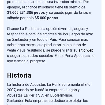
premios millonarios con una inversión mínima. Por
ejemplo, el chance millonario tiene un premio de
$1.665.231.306 pesos
y se puede jugar de lunes a
sábado por solo
$5.000 pesos.
Chance La Perla es una opción divertida, segura y
responsable para los amantes de los juegos de azar
en Santander y en todo el País. Para conocer más
sobre esta marca, sus productos, sus puntos de
venta y sus resultados, se puede visitar su
sitio web
o seguir sus redes sociales. En La Perla Apuestas, le
apostamos al progreso.
Historia
La historia de Apuestas La Perla se remonta al año
2007, cuando se fundó la empresa Juegos y
Apuestas La Perla S.A. en Bucaramanga,
Santander. Esta empresa se dedicó a explotar los