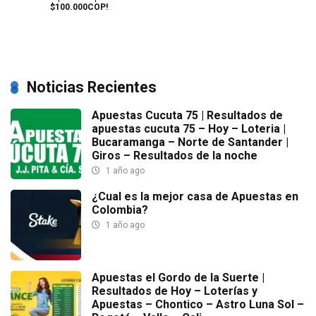
$100.000COP!
Noticias Recientes
Apuestas Cucuta 75 | Resultados de
apuestas cucuta 75 – Hoy – Loteria |
Bucaramanga – Norte de Santander |
Giros – Resultados de la noche
1 año ago
¿Cual es la mejor casa de Apuestas en
Colombia?
1 año ago
Apuestas el Gordo de la Suerte |
Resultados de Hoy – Loterías y
Apuestas – Chontico – Astro Luna Sol –