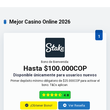
Mejor Casino Online 2026
1
Bono de Bienvenida:
Hasta $100.000COP
Disponible únicamente para usuarios nuevos
Primer depósito mínimo obligatorio de $25.000COP para activar el
bono. T&Cs aplican.
4.8
¡Obtener Bono!
Ver Reseña