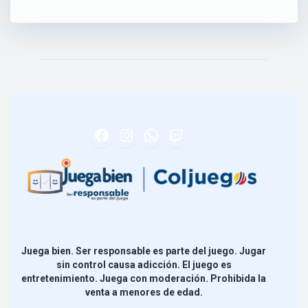
F
I
h
T
a
n
t
w
c
s
t
i
e
t
p
t
b
a
s
c
Juega bien. Ser responsable es parte del juego. Jugar
o
g
:
h
sin control causa adicción. El juego es
entretenimiento. Juega con moderación. Prohibida la
o
r
/
venta a menores de edad.