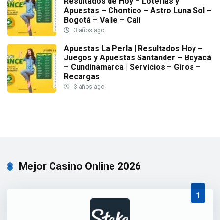
Resultados de Hoy – Loterías y
Apuestas – Chontico – Astro Luna Sol –
Bogotá – Valle – Cali
3 años ago
Apuestas La Perla | Resultados Hoy –
Juegos y Apuestas Santander – Boyacá
– Cundinamarca | Servicios – Giros –
Recargas
3 años ago
Mejor Casino Online 2026
1