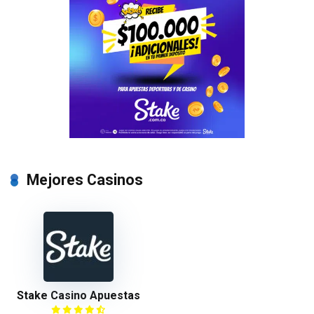
Mejores Casinos
Stake Casino Apuestas