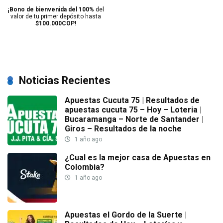
¡Bono de bienvenida del 100%
del
valor de tu primer depósito hasta
$100.000COP!
Noticias Recientes
Apuestas Cucuta 75 | Resultados de
apuestas cucuta 75 – Hoy – Loteria |
Bucaramanga – Norte de Santander |
Giros – Resultados de la noche
1 año ago
¿Cual es la mejor casa de Apuestas en
Colombia?
1 año ago
Apuestas el Gordo de la Suerte |