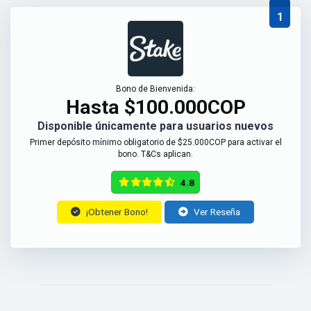
1
Bono de Bienvenida:
Hasta $100.000COP
Disponible únicamente para usuarios nuevos
Primer depósito mínimo obligatorio de $25.000COP para activar el
bono. T&Cs aplican.
4.8
¡Obtener Bono!
Ver Reseña