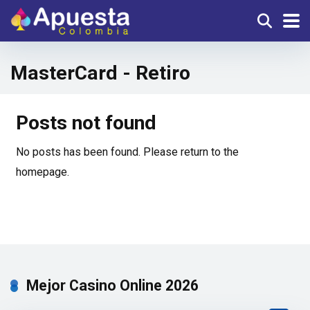
MasterCard - Retiro
Posts not found
No posts has been found. Please return to the
homepage.
Mejor Casino Online 2026