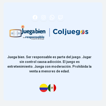
F
I
h
T
a
n
t
w
c
s
t
i
e
t
p
t
b
a
s
c
Juega bien. Ser responsable es parte del juego. Jugar
o
g
:
h
sin control causa adicción. El juego es
entretenimiento. Juega con moderación. Prohibida la
o
r
/
venta a menores de edad.
k
a
/
m
w
a
.