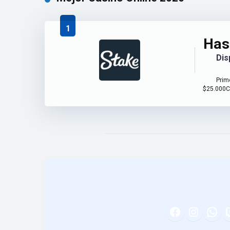
1
Has
Dis
Prim
$25.000CO
F
I
h