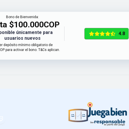
Bono de Bienvenida:
ta $100.000COP
ponible únicamente para
4.8
usuarios nuevos
er depósito mínimo obligatorio de
P para activar el bono. T&Cs aplican.
T