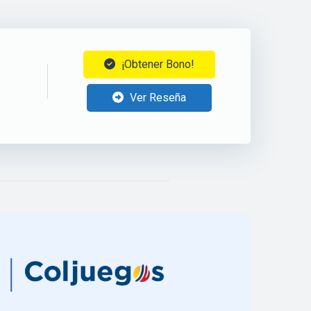
¡Obtener Bono!
Ver Reseña