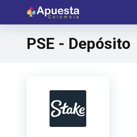
PSE - Depósito