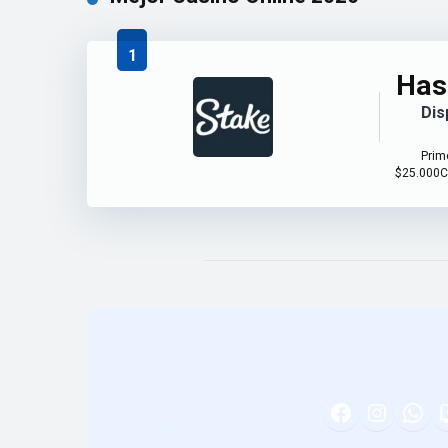
1
Has
Dis
Prim
$25.000CO
F
I
h