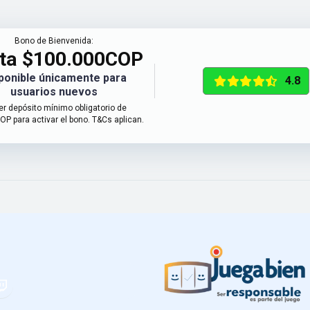
Bono de Bienvenida:
ta $100.000COP
ponible únicamente para
4.8
usuarios nuevos
er depósito mínimo obligatorio de
P para activar el bono. T&Cs aplican.
T