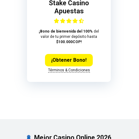
Stake Casino
Apuestas
¡Bono de bienvenida del 100%
del
valor de tu primer depósito hasta
$100.000COP!
¡Obtener Bono!
Términos & Condiciones
Mejor Casino Online 2026